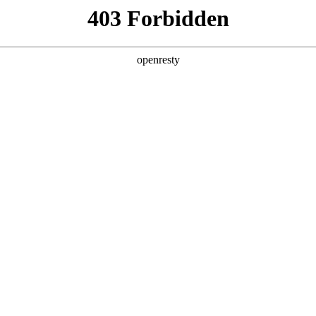
企业业务
个人业务
了解我们
投资者
EN
Global
暂无数据
创新平台
投资者关系